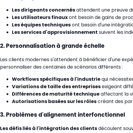
Les dirigeants concernés
attendent une preuve du 
Les utilisateurs finaux
ont besoin de gains de produ
Les équipes techniques
ont besoin d'une intégrat
Les services d'approvisionnement
suivent les indi
2. Personnalisation à grande échelle
Les clients modernes s'attendent à bénéficier d'une expéri
personnaliser des centaines de scénarios différents :
Workflows spécifiques à l'industrie
qui nécessite
Variations de taille des entreprises
exigeant diff
Différences de maturité technique
affectant la 
Autorisations basées sur les rôles
créant des parc
3. Problèmes d'alignement interfonctionnel
Les défis liés à l'intégration des clients
découlent souv