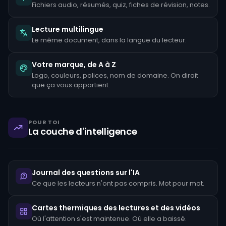
signaler
Fichiers audio, résumés, quiz, fiches de révision, notes.
les
activités
suspectes
Lecture multilingue
expose
Le même document, dans la langue du lecteur.
l'entreprise
à
des
Votre marque, de A à Z
sanctions
réglementaires,
Logo, couleurs, polices, nom de domaine. On dirait
à
que ça vous appartient.
une
responsabilité
pénale
en
POUR TOI
vertu
La couche d'intelligence
de
la
loi
sur
le
secret
Journal des questions sur l'IA
bancaire,
Ce que les lecteurs n'ont pas compris. Mot pour mot.
ainsi
qu'à
une
Cartes thermiques des lectures et des vidéos
atteinte
Où l'attention s'est maintenue. Où elle a baissé.
à