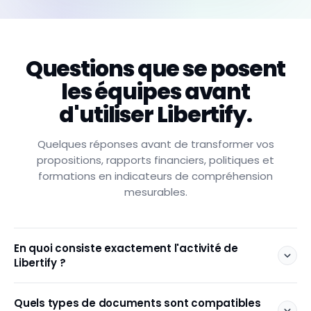
détection
initiale.
Le
délai
de
Questions que se posent
dépôt
ne
les équipes avant
peut
être
d'utiliser Libertify.
prolongé
sans
l'autorisation
Quelques réponses avant de transformer vos
écrite
du
propositions, rapports financiers, politiques et
responsable
formations en indicateurs de compréhension
de
la
mesurables.
conformité.
N'informez
pas
le
client
En quoi consiste exactement l'activité de
qu'une
Libertify ?
SAR
a
été
Libertify est une
plateforme d'analyse documentaire.
déposée
Quels types de documents sont compatibles
Nous transformons les propositions, les rapports de fonds,
: