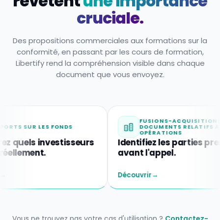
revêtent
une importance
cruciale.
Des propositions commerciales aux formations sur la
conformité, en passant par les cours de formation,
Libertify rend la compréhension visible dans chaque
document que vous envoyez.
FUSIONS-ACQUISITIONS ET
 LES FONDS
DOCUMENTS RELATIFS AUX
OPÉRATIONS
 investisseurs
Identifiez les parties prenantes
nt.
avant l'appel.
Découvrir
→
Vous ne trouvez pas votre cas d'utilisation ?
Contactez-