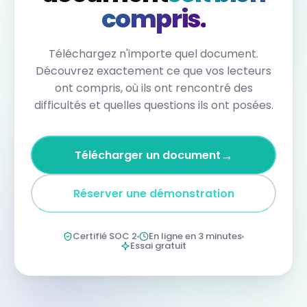
la
compris.
lutte
contre
le
blanchiment
Téléchargez n'importe quel document.
d'argent
(MLRO)
Découvrez exactement ce que vos lecteurs
dans
ont compris, où ils ont rencontré des
les
24
difficultés et quelles questions ils ont posées.
heures
suivant
sa
détection.
→
Télécharger un document
Les
déclarations
d'opérations
Réserver une démonstration
suspectes
(SAR)
doivent
être
Certifié SOC 2
En ligne en 3 minutes
déposées
Essai gratuit
dans
les
30
jours
suivant
leur