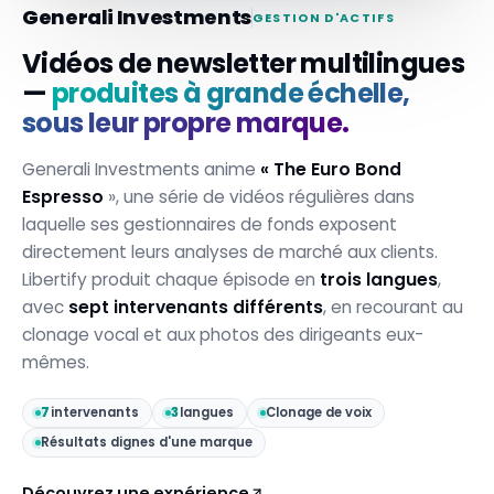
Generali Investments
GESTION D'ACTIFS
Vidéos de newsletter multilingues
—
produites à grande échelle,
sous leur propre marque.
Generali Investments anime
« The Euro Bond
Espresso
», une série de vidéos régulières dans
laquelle ses gestionnaires de fonds exposent
directement leurs analyses de marché aux clients.
Libertify produit chaque épisode en
trois langues
,
avec
sept intervenants différents
, en recourant au
clonage vocal et aux photos des dirigeants eux-
mêmes.
7
intervenants
3
langues
Clonage de voix
Résultats dignes d'une marque
Découvrez une expérience