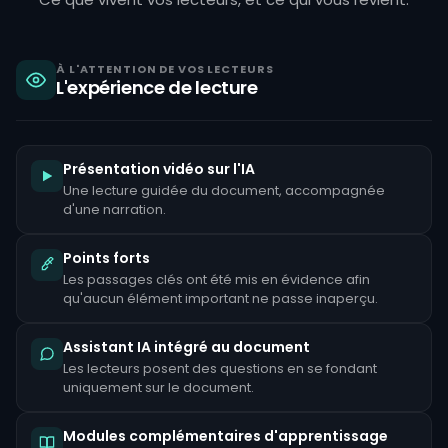
du
traitement
des
transactions
sont
À L'ATTENTION DE VOS LECTEURS
L'expérience de lecture
tenus
de
suivre
chaque
année
une
Présentation vidéo sur l'IA
formation
Une lecture guidée du document, accompagnée
certifiante
d'une narration.
en
matière
de
Points forts
lutte
contre
Les passages clés ont été mis en évidence afin
le
qu'aucun élément important ne passe inaperçu.
blanchiment
d'argent.
Le
Assistant IA intégré au document
fait
Les lecteurs posent des questions en se fondant
de
uniquement sur le document.
ne
pas
identifier
Modules complémentaires d'apprentissage
et