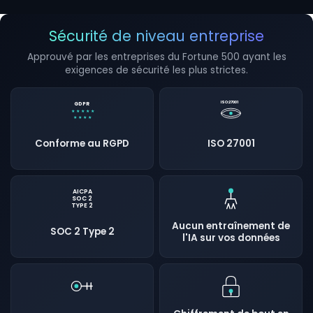
la
profession
déclarée
Sécurité de niveau entreprise
par
le
Approuvé par les entreprises du Fortune 500 ayant les
client,
les
exigences de sécurité les plus strictes.
mouvements
rapides
de
ISO:27001
GDPR
fonds
★ ★ ★ ★ ★
★ ★ ★ ★
entre
des
Conforme au RGPD
ISO 27001
comptes
sans
lien
entre
eux,
AICPA
SOC 2
le
TYPE 2
fractionnement
de
Aucun entraînement de
SOC 2 Type 2
transactions
l'IA sur vos données
juste
en
dessous
des
seuils
de