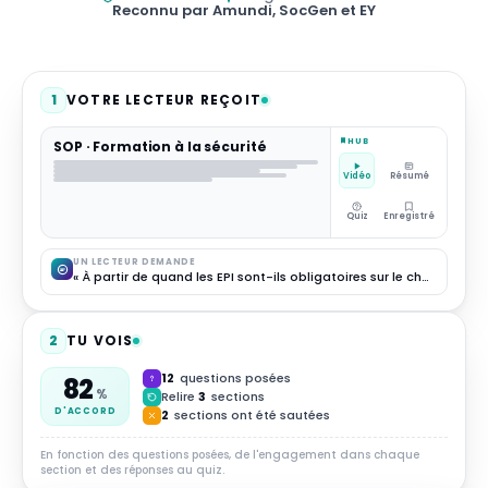
Reconnu par Amundi, SocGen et EY
1
VOTRE LECTEUR REÇOIT
HUB
SOP · Formation à la sécurité
Vidéo
Résumé
Quiz
Enregistré
UN LECTEUR DEMANDE
« À partir de quand les EPI sont-ils obligatoires sur le chantier ? »
2
TU VOIS
12
questions posées
82
%
Relire
3
sections
D'ACCORD
2
sections ont été sautées
En fonction des questions posées, de l'engagement dans chaque
section et des réponses au quiz.