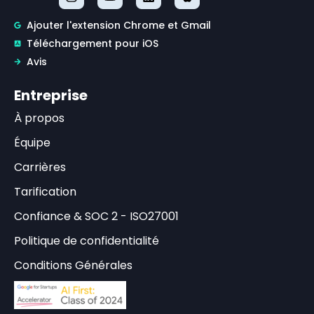
d'emprisonnement
en
Ajouter l'extension Chrome et Gmail
cas
Téléchargement pour iOS
de
non-
Avis
respect
par
négligence.
Entreprise
La
certification
À propos
annuelle
atteste
Équipe
que
vous
Carrières
avez
lu
et
Tarification
compris
ces
Confiance & SOC 2 - ISO27001
procédures
et
Politique de confidentialité
que
vous
Conditions Générales
vous
engagez
à
les
appliquer.