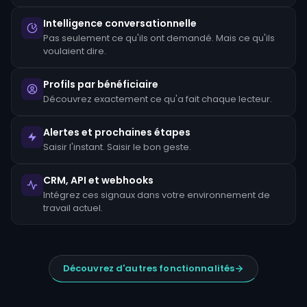
sa
réputation
Intelligence conversationnelle
qui
peut
Pas seulement ce qu'ils ont demandé. Mais ce qu'ils
prendre
voulaient dire.
des
années
à
Profils par bénéficiaire
réparer.
Découvrez exactement ce qu'a fait chaque lecteur.
Parmi
les
Alertes et prochaines étapes
signaux
d'alerte
Saisir l'instant. Saisir le bon geste.
courants,
on
peut
CRM, API et webhooks
citer
Intégrez ces signaux dans votre environnement de
les
travail actuel.
dépôts
en
espèces
d'un
montant
inhabituellement
Découvrez d'autres fonctionnalités
élevé,
incompatibles
avec