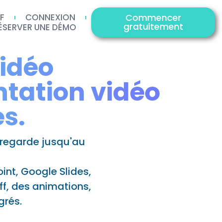
IF
CONNEXION
Commencer
gratuitement
ÉSERVER UNE DÉMO
vidéo
ntation vidéo
s.
 regarde jusqu'au
int, Google Slides,
f, des animations,
grés.