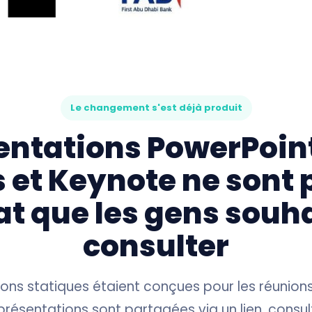
Le changement s'est déjà produit
entations PowerPoin
s et Keynote ne sont p
t que les gens souh
consulter
ons statiques étaient conçues pour les réunions
 présentations sont partagées via un lien, consu