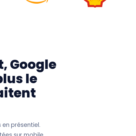
t, Google
lus le
aitent
 en présentiel.
ltées sur mobile,