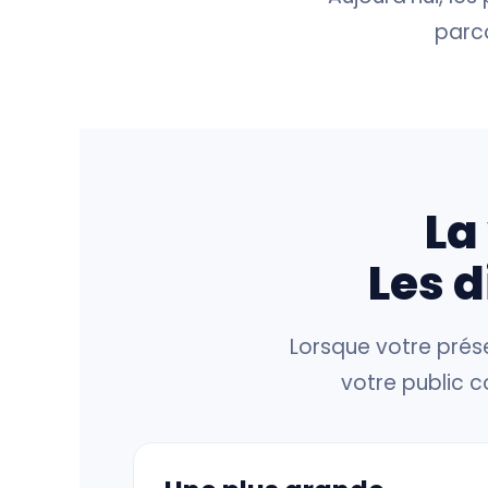
parc
La
Les d
Lorsque votre prése
votre public c