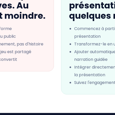
ves. Au
présentat
st moindre.
quelques 
 forme
Commencez à partir 
u public
présentation
ement, pas d'histoire
Transformez-le en
e jeu est partagé
Ajouter automatiqu
convertit
narration guidée
Intégrer directemen
la présentation
Suivez l'engagement