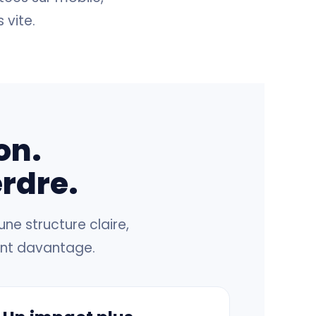
vite.
on.
erdre.
ne structure claire,
ient davantage.