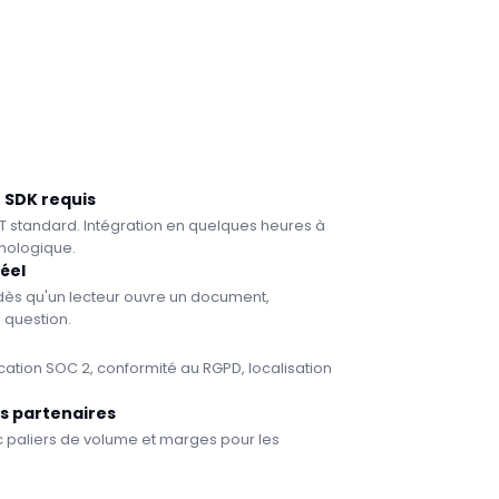
 SDK requis
T standard. Intégration en quelques heures à
hnologique.
éel
 dès qu'un lecteur ouvre un document,
 question.
fication SOC 2, conformité au RGPD, localisation
es partenaires
ec paliers de volume et marges pour les