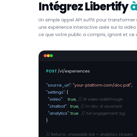
Intégrez Libertify
à
Un simple appel API suffit pour transforme
une expérience interactive axée sur la vidé
ce que votre public a compris, ignoré et ce qu
POST
 /v1/experiences

"source_url"
: 
"your-platform.com/doc.pdf"
"settings"
: {

"video"
:     
true
,  
// AI video walkthrough
"chatbot"
:   
true
,  
// in-doc AI assistant
"analytics"
: 
true
// full engagement log
}

// Returns: shareable link + analytics stream