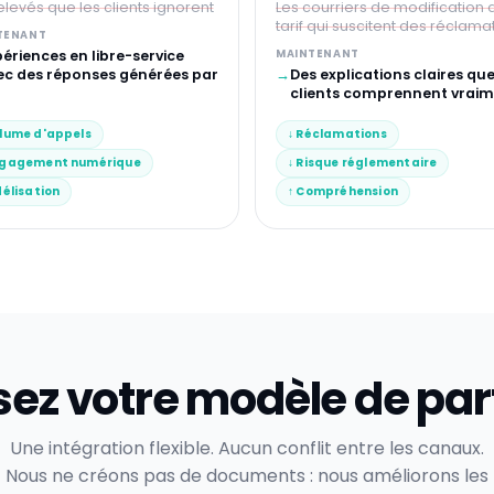
elevés que les clients ignorent
Les courriers de modification 
tarif qui suscitent des réclama
TENANT
ériences en libre-service
MAINTENANT
→
ec des réponses générées par
Des explications claires que
clients comprennent vrai
olume d'appels
↓ Réclamations
ngagement numérique
↓ Risque réglementaire
délisation
↑ Compréhension
sez votre modèle de par
Une intégration flexible. Aucun conflit entre les canaux.
Nous ne créons pas de documents : nous améliorons les