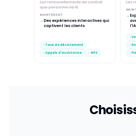
Les renouvellements de contrat
Les r
que personne ne lit
MAIN
→
MAINTENANT
Exp
→
Des expériences interactives qui
av
captivent les clients
l'IA
↓ V
↓ Taux de désistement
↑ E
↓ Appels d'assistance
↑ NPS
↑ Fi
Choisis