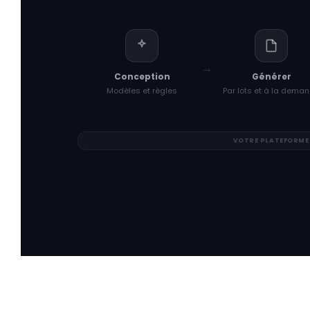
Conception
Générer
Modèles et règles
Par lots et à la dema
VOTRE PLATEFORME