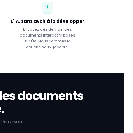
L'IA, sans avoir à la développer
Envoyez dès demain des
documents interactifs basés
sur l'IA. Nous sommes la
couche sous-jacente.
e les documents
.
livraison.