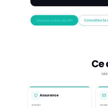
Consultez la
Obtenir votre clé API
Ce 
Les
Assurance
AVANT
AVAN