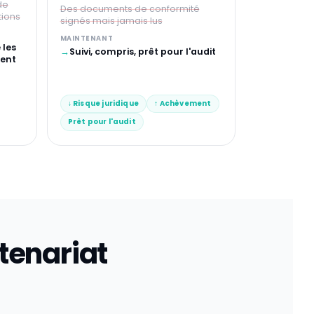
de
Des documents de conformité
tions
signés mais jamais lus
MAINTENANT
 les
→
Suivi, compris, prêt pour l'audit
ment
↓ Risque juridique
↑ Achèvement
Prêt pour l'audit
tenariat