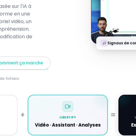
sée sur l'IA à
forme en une
iel vidéo, un
ompréhension.
odification de
Signaux de c
comment ça marche
de fichiers
+
=
LIBERTIFY
Vidéo · Assistant · Analyses
Ex