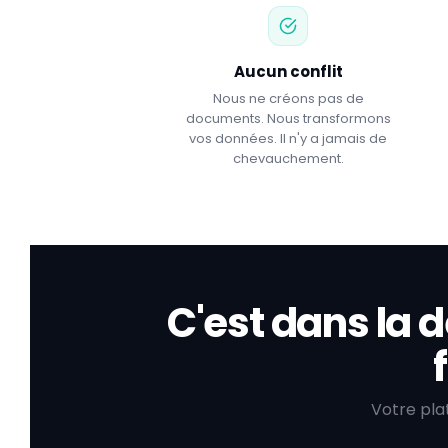
Aucun conflit
Nous ne créons pas de
documents. Nous transformons
vos données. Il n'y a jamais de
chevauchement.
C'est dans la 
Votre pla