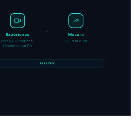
Expérience
Mesure
Vidéo + Questions-
Qui a lu quoi
réponses sur l'IA
LIBERTIFY