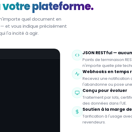
 votre plateforme.
r n'importe quel document en
o — et vous indique précisément
i l'a incité à agir.
JSON RESTful — aucun
Points de terminaison RES
n'importe quelle pile tec
Webhooks en temps r
Recevez une notification
l'abandonne ou pose une
Conçu pour évoluer
Traitement par lots, certi
des données dans l'UE.
Soutien à la marge d
Tarification à l'usage av
revendeurs.