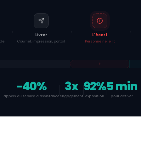
Livrer
L'écart
nde
Courriel, impression, portail
Personne ne le lit
?
−40%
3x
92%
5 min
appels au service d'assistance
engagement
exposition
pour activer