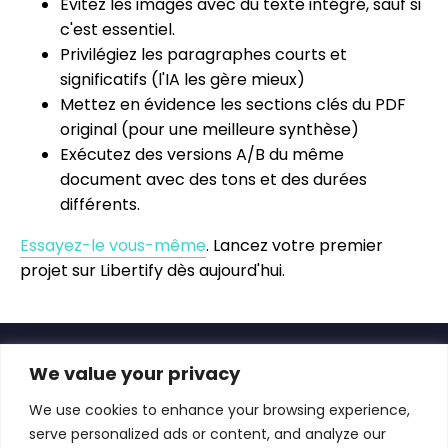
Évitez les images avec du texte intégré, sauf si
c'est essentiel.
Privilégiez les paragraphes courts et
significatifs (l'IA les gère mieux)
Mettez en évidence les sections clés du PDF
original (pour une meilleure synthèse)
Exécutez des versions A/B du même
document avec des tons et des durées
différents.
Essayez-le vous-même
. Lancez votre premier
projet sur Libertify dès aujourd'hui.
We value your privacy
We use cookies to enhance your browsing experience,
Transforme les propositions, les rapports
serve personalized ads or content, and analyze our