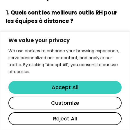
1. Quels sont les meilleurs outils RH pour
les équipes à distance ?
Slack, BambooHR, Trello, Google Workspace, Zoom
We value your privacy
et Libertify constituent une pile technologique RH à
distance solide et évolutive.
We use cookies to enhance your browsing experience,
serve personalized ads or content, and analyze our
2. Comment Libertify aide-t-il les équipes
traffic. By clicking "Accept All", you consent to our use
RH à distance ?
of cookies.
Il transforme les documents RH tels que les
Accept All
politiques et les guides d'intégration en explications
interactives avec voix, recherche et questions-
Customize
réponses.
Reject All
3. Quel est le moyen le plus simple
Français
d'améliorer l'intégration pour les