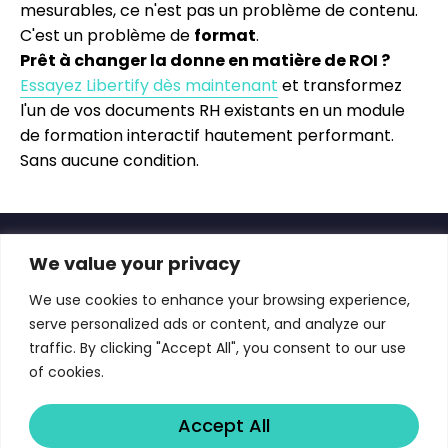
mesurables, ce n'est pas un problème de contenu.
C'est un problème de
format
.
Prêt à changer la donne en matière de ROI ?
Essayez Libertify dès maintenant
et transformez
l'un de vos documents RH existants en un module
de formation interactif hautement performant.
Sans aucune condition.
We value your privacy
We use cookies to enhance your browsing experience,
Transforme les propositions, les rapports
serve personalized ads or content, and analyze our
financiers, les politiques, ainsi que les supports
traffic. By clicking "Accept All", you consent to our use
de formation et d'enseignement en
of cookies.
expériences interactives et quantifiables
basées sur l'IA.
Accept All
Copyright © 2026 Libertify®. Tous droits