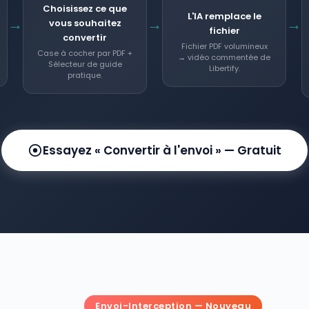
Choisissez ce que
L'IA remplace le
→
→
→
vous souhaitez
fichier
convertir
Fichier PDF volumineux
Case à cocher par PDF +
→ vidéo commentée de
Sélecteur de guide
Libertify.
pratique.
Essayez « Convertir à l'envoi » — Gratuit
Envoi-Interception — Nouveau