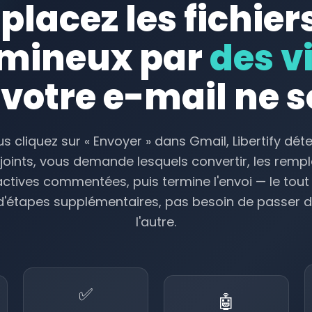
lacez les fichier
mineux par
des v
votre e-mail ne s
s cliquez sur « Envoyer » dans Gmail, Libertify déte
F joints, vous demande lesquels convertir, les remp
actives commentées, puis termine l'envoi — le tout
d'étapes supplémentaires, pas besoin de passer d
l'autre.
✅
🤖