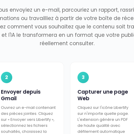
us envoyiez un e-mail, parcouriez un rapport, rassr
mations ou travailliez à partir de votre boîte de réce
sez comment vous souhaitez que le contenu soit tr
y, et l'IA le transformera en un format que votre publ
réellement consulter.
2
3
Envoyer depuis
Capturer une page
Gmail
Web
Ouvrez un e-mail contenant
Cliquez sur l'icône Libertify
des pièces jointes. Cliquez
sur n'importe quelle page.
sur « Envoyer vers Libertify »,
L'extension génère un PDF
sélectionnez les fichiers
de haute qualité avec
souhaités, choisissez la
défilement automatique