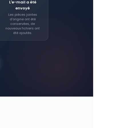
L'e-mail a été
envoyé
Les pièces jointes
d'origine ont été
conservées, de
nouveaux fichiers ont
été ajoutés.