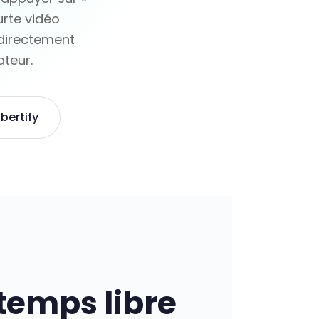
urte vidéo
directement
teur.
ertify
temps libre