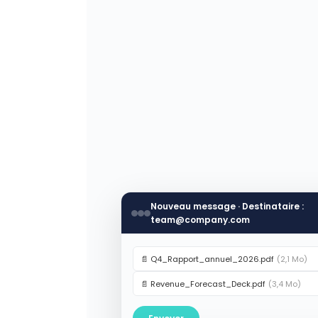
Nouveau message · Destinataire :
team@company.com
📄 Q4_Rapport_annuel_2026.pdf
(2,1 Mo)
📄 Revenue_Forecast_Deck.pdf
(3,4 Mo)