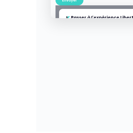
Envoyer
Passer à l'expérience Libert
Cet e-mail contient 2 pièces jointes au 
PDF. Choisissez celles que vous souhait
convertir en expériences vidéo avant de
l'envoyer.
📄 Rapport_annuel_T4_2026.pdf
📄 Revenue_Forecast_Deck.pdf
GUIDE TACTIQUE
Présentation commerciale (Libertify)
Envoyer tel
Convertir 2 et
quel
envoyer