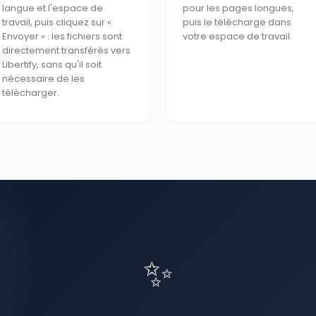
langue et l'espace de
pour les pages longues,
travail, puis cliquez sur «
puis le télécharge dans
Envoyer » : les fichiers sont
votre espace de travail.
directement transférés vers
Libertify, sans qu'il soit
nécessaire de les
télécharger.
✨