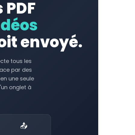
s PDF
idéos
oit envoyé.
cte tous les
lace par des
 en une seule
'un onglet à
📤