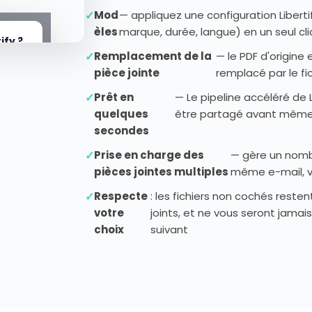
✓
Mod
— appliquez une configuration Libertif
èles
marque, durée, langue) en un seul clic
ify ?
✓
Remplacement de la
— le PDF d'origin
format
ez
pièce jointe
remplacé par le fic
✓
Prêt en
— Le pipeline accéléré de L
quelques
être partagé avant même 
PDF
secondes
PDF
✓
Prise en charge des
— gère un nombr
pièces jointes multiples
même e-mail, v
✓
Respecte
: les fichiers non cochés rest
votre
joints, et ne vous seront jamai
choix
suivant