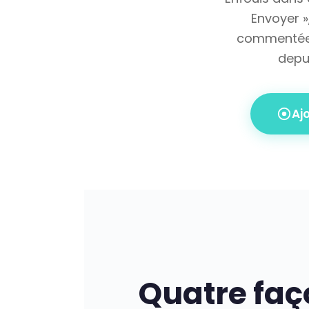
Envoyer »
commentée 
depu
Aj
Quatre faç