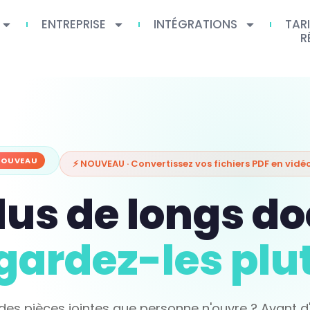
ENTREPRISE
INTÉGRATIONS
TAR
R
NOUVEAU
⚡ NOUVEAU · Convertissez vos fichiers PDF en vidéo
plus de longs 
gardez-les plut
des pièces jointes que personne n'ouvre ? Avant d